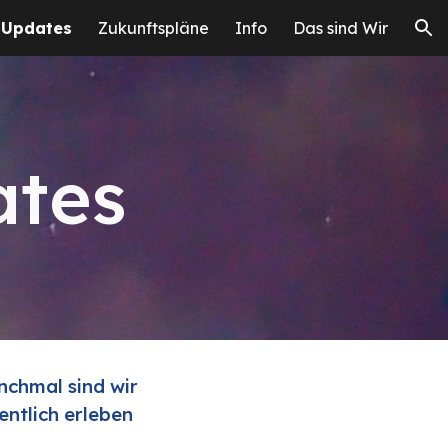
 Updates
Zukunftspläne
Info
Das sind Wir
ion
ates
nchmal sind wir
entlich erleben